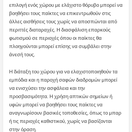
επιλογή ενός χώρου με ελάχιστο θόρυβο μπορεί να
βοηθήσει τους παίκτες να επικεντρωθούν στις
άλλες αισθήσεις τους χωρίς να αποσπώνται από
περιττές διαταραχές. Η διασφάλιση επαρκούς
φωτισμού σε περιοχές όπου οι παίκτες θα
πλοηγούνται μπορεί επίσης να συμβάλει στην
άνεσή τους.
Η διάταξη του χώρου για να ελαχιστοποιηθούν τα
εμπόδια και η παροχή σαφών διαδρομών μπορεί
να ενισχύσει την ασφάλεια και την
προσβασιμότητα. Η χρήση απτικών σημείων ή
υφών μπορεί να βοηθήσει τους παίκτες να
αναγνωρίσουν βασικές τοποθεσίες, όπως το μπαρ
ή τις περιοχές καθιστικού, χωρίς να βασίζονται
στην όραση.