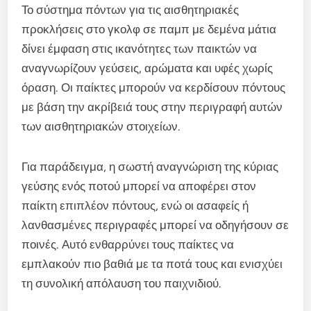
Το σύστημα πόντων για τις αισθητηριακές
προκλήσεις στο γκολφ σε παμπ με δεμένα μάτια
δίνει έμφαση στις ικανότητες των παικτών να
αναγνωρίζουν γεύσεις, αρώματα και υφές χωρίς
όραση. Οι παίκτες μπορούν να κερδίσουν πόντους
με βάση την ακρίβειά τους στην περιγραφή αυτών
των αισθητηριακών στοιχείων.
Για παράδειγμα, η σωστή αναγνώριση της κύριας
γεύσης ενός ποτού μπορεί να αποφέρει στον
παίκτη επιπλέον πόντους, ενώ οι ασαφείς ή
λανθασμένες περιγραφές μπορεί να οδηγήσουν σε
ποινές. Αυτό ενθαρρύνει τους παίκτες να
εμπλακούν πιο βαθιά με τα ποτά τους και ενισχύει
τη συνολική απόλαυση του παιχνιδιού.