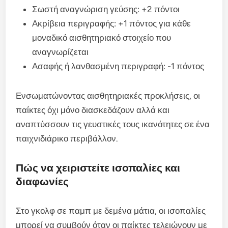
Σωστή αναγνώριση γεύσης: +2 πόντοι
Ακρίβεια περιγραφής: +1 πόντος για κάθε
μοναδικό αισθητηριακό στοιχείο που
αναγνωρίζεται
Ασαφής ή λανθασμένη περιγραφή: -1 πόντος
Ενσωματώνοντας αισθητηριακές προκλήσεις, οι
παίκτες όχι μόνο διασκεδάζουν αλλά και
αναπτύσσουν τις γευστικές τους ικανότητες σε ένα
παιχνιδιάρικο περιβάλλον.
Πώς να χειριστείτε ισοπαλίες και
διαφωνίες
Στο γκολφ σε παμπ με δεμένα μάτια, οι ισοπαλίες
μπορεί να συμβούν όταν οι παίκτες τελειώνουν με