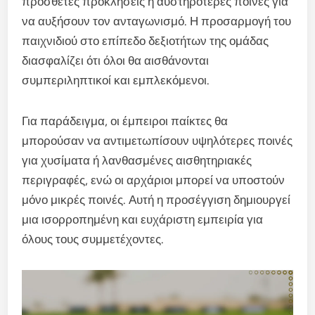
πρόσθετες προκλήσεις ή αυστηρότερες ποινές για
να αυξήσουν τον ανταγωνισμό. Η προσαρμογή του
παιχνιδιού στο επίπεδο δεξιοτήτων της ομάδας
διασφαλίζει ότι όλοι θα αισθάνονται
συμπεριληπτικοί και εμπλεκόμενοι.
Για παράδειγμα, οι έμπειροι παίκτες θα
μπορούσαν να αντιμετωπίσουν υψηλότερες ποινές
για χυσίματα ή λανθασμένες αισθητηριακές
περιγραφές, ενώ οι αρχάριοι μπορεί να υποστούν
μόνο μικρές ποινές. Αυτή η προσέγγιση δημιουργεί
μια ισορροπημένη και ευχάριστη εμπειρία για
όλους τους συμμετέχοντες.