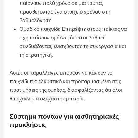
παίρνουν πολύ χρόνο σε μια τρύπα,
προσθέτοντας ένα στοιχείο χρόνου στη
βαθμολόγηση.
Ομαδικό παιχνίδι: Επιτρέψτε στους παίκτες να
σχηματίσουν ομάδες, όπου οι βαθμοί
συνδυάζονται, ενισχύοντας τη συνεργασία και
τη στρατηγική.
Αυτές οι παραλλαγές μπορούν να κάνουν το
παιχνίδι πιο ελκυστικό και προσαρμοσμένο στις
προτιμήσεις της ομάδας, διασφαλίζοντας ότι όλοι
θα έχουν μια αξέχαστη εμπειρία.
Σύστημα πόντων για αισθητηριακές
προκλήσεις