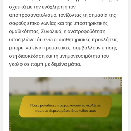
σχετικά με την ενόχληση ή τον
αποπροσανατολισμό, τονίζοντας τη σημασία της
σαφούς επικοινωνίας και της υποστηρικτικής
ομαδικότητας. Συνολικά, η ανατροφοδότηση
υποδηλώνει ότι ενώ οι αισθητηριακές προκλήσεις
μπορεί να είναι τρομακτικές, συμβάλλουν επίσης
στη διασκέδαση και τη μνημονευσιμότητα του
γκολφ σε παμπ με δεμένα μάτια.