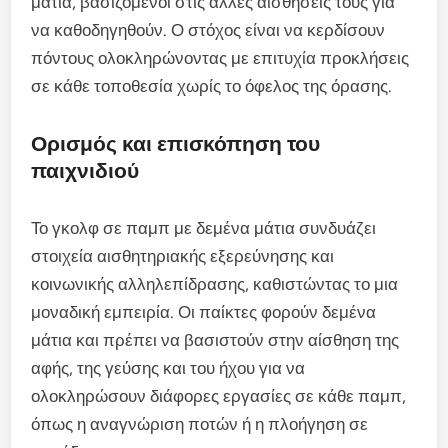
μάτια, βασιζόμενοι στις άλλες αισθήσεις τους για
να καθοδηγηθούν. Ο στόχος είναι να κερδίσουν
πόντους ολοκληρώνοντας με επιτυχία προκλήσεις
σε κάθε τοποθεσία χωρίς το όφελος της όρασης.
Ορισμός και επισκόπηση του
παιχνιδιού
Το γκολφ σε παμπ με δεμένα μάτια συνδυάζει
στοιχεία αισθητηριακής εξερεύνησης και
κοινωνικής αλληλεπίδρασης, καθιστώντας το μια
μοναδική εμπειρία. Οι παίκτες φορούν δεμένα
μάτια και πρέπει να βασιστούν στην αίσθηση της
αφής, της γεύσης και του ήχου για να
ολοκληρώσουν διάφορες εργασίες σε κάθε παμπ,
όπως η αναγνώριση ποτών ή η πλοήγηση σε