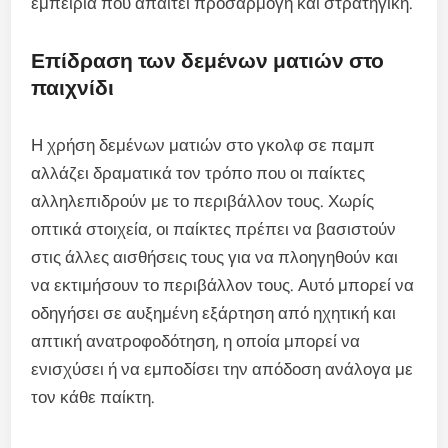
εμπειρία που απαιτεί προσαρμογή και στρατηγική.
Επίδραση των δεμένων ματιών στο
παιχνίδι
Η χρήση δεμένων ματιών στο γκολφ σε παμπ
αλλάζει δραματικά τον τρόπο που οι παίκτες
αλληλεπιδρούν με το περιβάλλον τους. Χωρίς
οπτικά στοιχεία, οι παίκτες πρέπει να βασιστούν
στις άλλες αισθήσεις τους για να πλοηγηθούν και
να εκτιμήσουν το περιβάλλον τους. Αυτό μπορεί να
οδηγήσει σε αυξημένη εξάρτηση από ηχητική και
απτική ανατροφοδότηση, η οποία μπορεί να
ενισχύσει ή να εμποδίσει την απόδοση ανάλογα με
τον κάθε παίκτη.