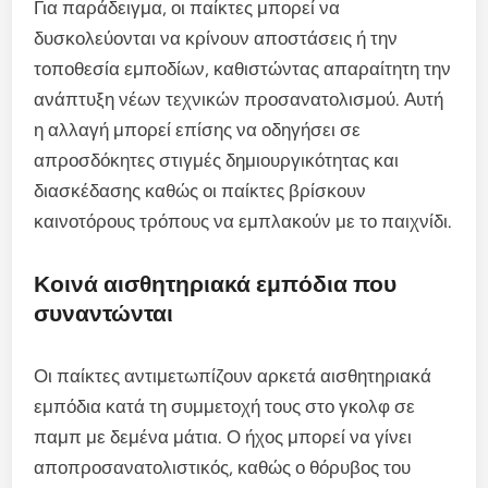
Για παράδειγμα, οι παίκτες μπορεί να
δυσκολεύονται να κρίνουν αποστάσεις ή την
τοποθεσία εμποδίων, καθιστώντας απαραίτητη την
ανάπτυξη νέων τεχνικών προσανατολισμού. Αυτή
η αλλαγή μπορεί επίσης να οδηγήσει σε
απροσδόκητες στιγμές δημιουργικότητας και
διασκέδασης καθώς οι παίκτες βρίσκουν
καινοτόρους τρόπους να εμπλακούν με το παιχνίδι.
Κοινά αισθητηριακά εμπόδια που
συναντώνται
Οι παίκτες αντιμετωπίζουν αρκετά αισθητηριακά
εμπόδια κατά τη συμμετοχή τους στο γκολφ σε
παμπ με δεμένα μάτια. Ο ήχος μπορεί να γίνει
αποπροσανατολιστικός, καθώς ο θόρυβος του