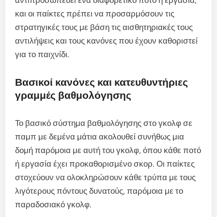
αντιπροσωπεύει ένα διαφορετικό ποτό ή εργασία,
και οι παίκτες πρέπει να προσαρμόσουν τις
στρατηγικές τους με βάση τις αισθητηριακές τους
αντιλήψεις και τους κανόνες που έχουν καθοριστεί
για το παιχνίδι.
Βασικοί κανόνες και κατευθυντήριες
γραμμές βαθμολόγησης
Το βασικό σύστημα βαθμολόγησης στο γκολφ σε
παμπ με δεμένα μάτια ακολουθεί συνήθως μια
δομή παρόμοια με αυτή του γκολφ, όπου κάθε ποτό
ή εργασία έχει προκαθορισμένο σκορ. Οι παίκτες
στοχεύουν να ολοκληρώσουν κάθε τρύπα με τους
λιγότερους πόντους δυνατούς, παρόμοια με το
παραδοσιακό γκολφ.