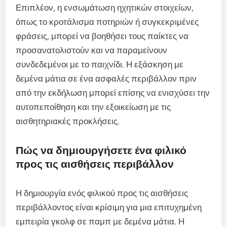
Επιπλέον, η ενσωμάτωση ηχητικών στοιχείων,
όπως το κροτάλισμα ποτηριών ή συγκεκριμένες
φράσεις, μπορεί να βοηθήσει τους παίκτες να
προσανατολιστούν και να παραμείνουν
συνδεδεμένοι με το παιχνίδι. Η εξάσκηση με
δεμένα μάτια σε ένα ασφαλές περιβάλλον πριν
από την εκδήλωση μπορεί επίσης να ενισχύσει την
αυτοπεποίθηση και την εξοικείωση με τις
αισθητηριακές προκλήσεις.
Πώς να δημιουργήσετε ένα φιλικό
προς τις αισθήσεις περιβάλλον
Η δημιουργία ενός φιλικού προς τις αισθήσεις
περιβάλλοντος είναι κρίσιμη για μια επιτυχημένη
εμπειρία γκολφ σε παμπ με δεμένα μάτια. Η