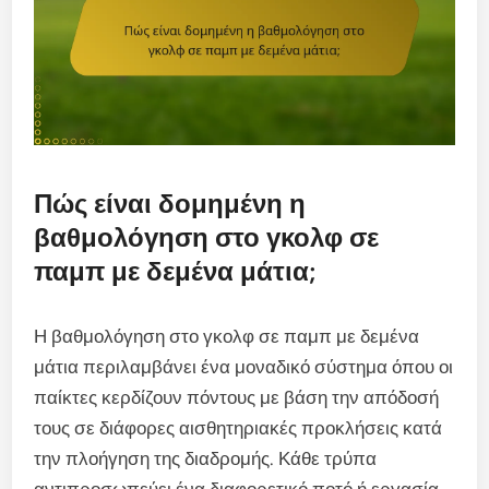
Πώς είναι δομημένη η
βαθμολόγηση στο γκολφ σε
παμπ με δεμένα μάτια;
Η βαθμολόγηση στο γκολφ σε παμπ με δεμένα
μάτια περιλαμβάνει ένα μοναδικό σύστημα όπου οι
παίκτες κερδίζουν πόντους με βάση την απόδοσή
τους σε διάφορες αισθητηριακές προκλήσεις κατά
την πλοήγηση της διαδρομής. Κάθε τρύπα