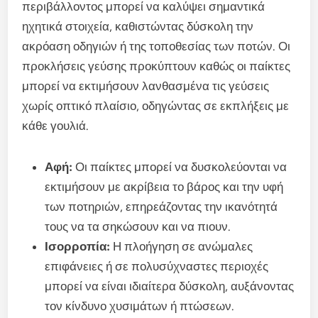
περιβάλλοντος μπορεί να καλύψει σημαντικά
ηχητικά στοιχεία, καθιστώντας δύσκολη την
ακρόαση οδηγιών ή της τοποθεσίας των ποτών. Οι
προκλήσεις γεύσης προκύπτουν καθώς οι παίκτες
μπορεί να εκτιμήσουν λανθασμένα τις γεύσεις
χωρίς οπτικό πλαίσιο, οδηγώντας σε εκπλήξεις με
κάθε γουλιά.
Αφή:
Οι παίκτες μπορεί να δυσκολεύονται να
εκτιμήσουν με ακρίβεια το βάρος και την υφή
των ποτηριών, επηρεάζοντας την ικανότητά
τους να τα σηκώσουν και να πιουν.
Ισορροπία:
Η πλοήγηση σε ανώμαλες
επιφάνειες ή σε πολυσύχναστες περιοχές
μπορεί να είναι ιδιαίτερα δύσκολη, αυξάνοντας
τον κίνδυνο χυσιμάτων ή πτώσεων.