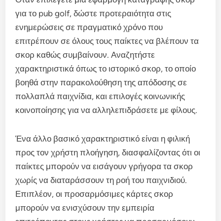
για το pub golf, δώστε προτεραιότητα στις
ενημερώσεις σε πραγματικό χρόνο που
επιτρέπουν σε όλους τους παίκτες να βλέπουν τα
σκορ καθώς συμβαίνουν. Αναζητήστε
χαρακτηριστικά όπως το ιστορικό σκορ, το οποίο
βοηθά στην παρακολούθηση της απόδοσης σε
πολλαπλά παιχνίδια, και επιλογές κοινωνικής
κοινοποίησης για να αλληλεπιδράσετε με φίλους.
Ένα άλλο βασικό χαρακτηριστικό είναι η φιλική
προς τον χρήστη πλοήγηση, διασφαλίζοντας ότι οι
παίκτες μπορούν να εισάγουν γρήγορα τα σκορ
χωρίς να διαταράσσουν τη ροή του παιχνιδιού.
Επιπλέον, οι προσαρμόσιμες κάρτες σκορ
μπορούν να ενισχύσουν την εμπειρία