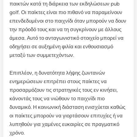
παικτών κατά τη διάρκεια των εκδηλώσεων pub
golf. Οι παίκτες είναι πιο πιθανό να παραμείνουν
επενδεδυμένοι στο παιχνίδι όταν μπορούν να δουν
την πρόοδό τους και να τη συγκρίνουν με άλλους
άμεσα. Αυτό το ανταγωνιστικό στοιχείο μπορεί να
οδηγήσει σε αυξημένη φιλία και ενθουσιασμό
μεταξύ των συμμετεχόντων.
Επιπλέον, η δυνατότητα λήψης ζωντανών
ενημερώσεων επιτρέπει στους παίκτες να
προσαρμόζουν τις στρατηγικές τους εν κινήσει,
κάνοντάς τους να νιώθουν το παιχνίδι πιο
δυναμικό. Η κοινωνική διάσταση ενισχύεται καθώς
οι παίκτες μπορούν να γιορτάσουν επιτυχίες ή να
λυπηθούν για χαμένες ευκαιρίες σε πραγματικό
χρόνο.