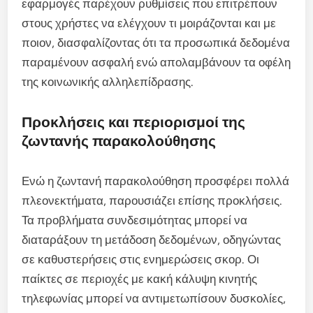
εφαρμογές παρέχουν ρυθμίσεις που επιτρέπουν
στους χρήστες να ελέγχουν τι μοιράζονται και με
ποιον, διασφαλίζοντας ότι τα προσωπικά δεδομένα
παραμένουν ασφαλή ενώ απολαμβάνουν τα οφέλη
της κοινωνικής αλληλεπίδρασης.
Προκλήσεις και περιορισμοί της
ζωντανής παρακολούθησης
Ενώ η ζωντανή παρακολούθηση προσφέρει πολλά
πλεονεκτήματα, παρουσιάζει επίσης προκλήσεις.
Τα προβλήματα συνδεσιμότητας μπορεί να
διαταράξουν τη μετάδοση δεδομένων, οδηγώντας
σε καθυστερήσεις στις ενημερώσεις σκορ. Οι
παίκτες σε περιοχές με κακή κάλυψη κινητής
τηλεφωνίας μπορεί να αντιμετωπίσουν δυσκολίες,