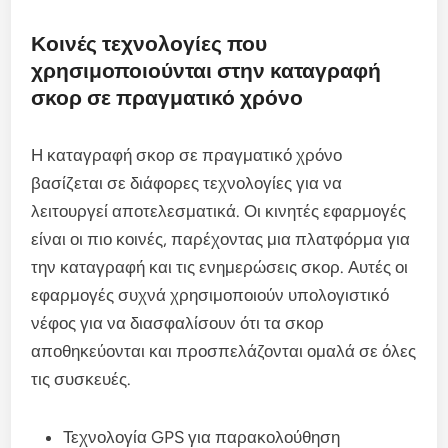
Κοινές τεχνολογίες που
χρησιμοποιούνται στην καταγραφή
σκορ σε πραγματικό χρόνο
Η καταγραφή σκορ σε πραγματικό χρόνο
βασίζεται σε διάφορες τεχνολογίες για να
λειτουργεί αποτελεσματικά. Οι κινητές εφαρμογές
είναι οι πιο κοινές, παρέχοντας μια πλατφόρμα για
την καταγραφή και τις ενημερώσεις σκορ. Αυτές οι
εφαρμογές συχνά χρησιμοποιούν υπολογιστικό
νέφος για να διασφαλίσουν ότι τα σκορ
αποθηκεύονται και προσπελάζονται ομαλά σε όλες
τις συσκευές.
Τεχνολογία GPS για παρακολούθηση