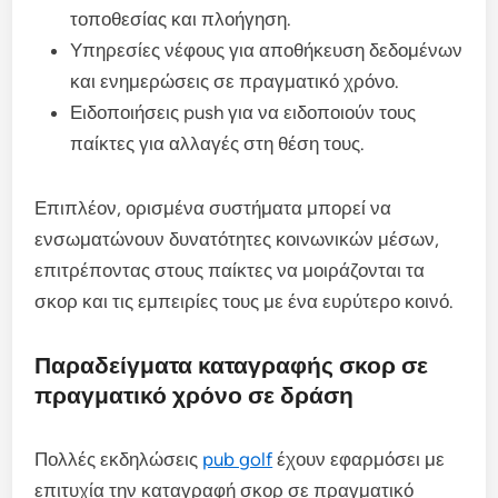
τοποθεσίας και πλοήγηση.
Υπηρεσίες νέφους για αποθήκευση δεδομένων
και ενημερώσεις σε πραγματικό χρόνο.
Ειδοποιήσεις push για να ειδοποιούν τους
παίκτες για αλλαγές στη θέση τους.
Επιπλέον, ορισμένα συστήματα μπορεί να
ενσωματώνουν δυνατότητες κοινωνικών μέσων,
επιτρέποντας στους παίκτες να μοιράζονται τα
σκορ και τις εμπειρίες τους με ένα ευρύτερο κοινό.
Παραδείγματα καταγραφής σκορ σε
πραγματικό χρόνο σε δράση
Πολλές εκδηλώσεις
pub golf
έχουν εφαρμόσει με
επιτυχία την καταγραφή σκορ σε πραγματικό