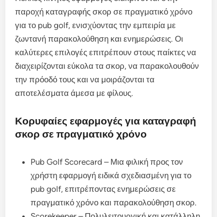
παροχή καταγραφής σκορ σε πραγματικό χρόνο
για το pub golf, ενισχύοντας την εμπειρία με
ζωντανή παρακολούθηση και ενημερώσεις. Οι
καλύτερες επιλογές επιτρέπουν στους παίκτες να
διαχειρίζονται εύκολα τα σκορ, να παρακολουθούν
την πρόοδό τους και να μοιράζονται τα
αποτελέσματα άμεσα με φίλους.
Κορυφαίες εφαρμογές για καταγραφή
σκορ σε πραγματικό χρόνο
Pub Golf Scorecard – Μια φιλική προς τον
χρήστη εφαρμογή ειδικά σχεδιασμένη για το
pub golf, επιτρέποντας ενημερώσεις σε
πραγματικό χρόνο και παρακολούθηση σκορ.
Scorekeeper – Πολυλειτουργική και κατάλληλη