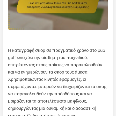
Η καταγραφή σκορ σε πραγματικό χρόνο στο pub
golf ενισχύει την αίσθηση του παιχνιδιού,
επιτρέποντας στους παίκτες να παρακολουθούν
και να ενημερώνουν τα σκορ τους άμεσα.
Χρησιμοποιώντας κινητές εφαρμογές, οι
συμμετέχοντες μπορούν να διαχειρίζονται τα σκορ,
να παρακολουθούν την πρόοδό τους και να
μοιράζονται τα αποτελέσματα με φίλους,
δημιουργώντας μια δυναμική και διαδραστική
εμπειρία. Οι δυνατότητες ζωντανής