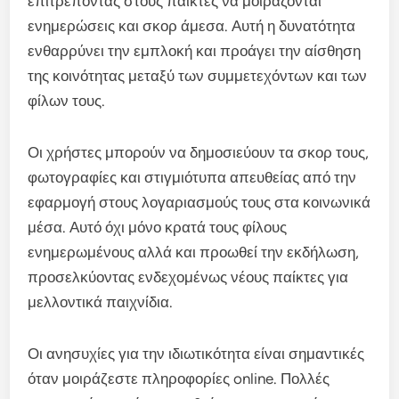
επιτρέποντας στους παίκτες να μοιράζονται
ενημερώσεις και σκορ άμεσα. Αυτή η δυνατότητα
ενθαρρύνει την εμπλοκή και προάγει την αίσθηση
της κοινότητας μεταξύ των συμμετεχόντων και των
φίλων τους.
Οι χρήστες μπορούν να δημοσιεύουν τα σκορ τους,
φωτογραφίες και στιγμιότυπα απευθείας από την
εφαρμογή στους λογαριασμούς τους στα κοινωνικά
μέσα. Αυτό όχι μόνο κρατά τους φίλους
ενημερωμένους αλλά και προωθεί την εκδήλωση,
προσελκύοντας ενδεχομένως νέους παίκτες για
μελλοντικά παιχνίδια.
Οι ανησυχίες για την ιδιωτικότητα είναι σημαντικές
όταν μοιράζεστε πληροφορίες online. Πολλές