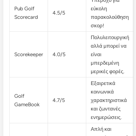
Υπέροχο για
Pub Golf
εύκολη
4.5/5
Scorecard
παρακολούθηση
σκορ!
Πολυλειτουργική
αλλά μπορεί να
Scorekeeper
4.0/5
είναι
μπερδεμένη
μερικές φορές.
Εξαιρετικά
κοινωνικά
Golf
4.7/5
χαρακτηριστικά
GameBook
και ζωντανές
ενημερώσεις.
Απλή και