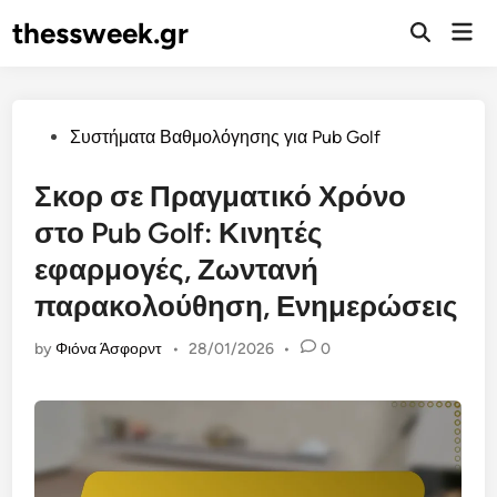
Skip
thessweek.gr
Mai
to
Open
Men
Search
content
Posted
Συστήματα Βαθμολόγησης για Pub Golf
in
Σκορ σε Πραγματικό Χρόνο
στο Pub Golf: Κινητές
εφαρμογές, Ζωντανή
παρακολούθηση, Ενημερώσεις
by
Φιόνα Άσφορντ
•
28/01/2026
•
0