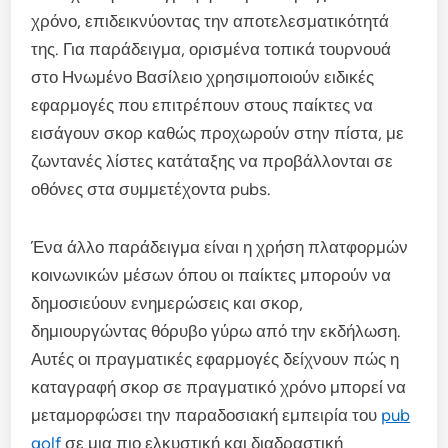
χρόνο, επιδεικνύοντας την αποτελεσματικότητά
της. Για παράδειγμα, ορισμένα τοπικά τουρνουά
στο Ηνωμένο Βασίλειο χρησιμοποιούν ειδικές
εφαρμογές που επιτρέπουν στους παίκτες να
εισάγουν σκορ καθώς προχωρούν στην πίστα, με
ζωντανές λίστες κατάταξης να προβάλλονται σε
οθόνες στα συμμετέχοντα pubs.
Ένα άλλο παράδειγμα είναι η χρήση πλατφορμών
κοινωνικών μέσων όπου οι παίκτες μπορούν να
δημοσιεύουν ενημερώσεις και σκορ,
δημιουργώντας θόρυβο γύρω από την εκδήλωση.
Αυτές οι πραγματικές εφαρμογές δείχνουν πώς η
καταγραφή σκορ σε πραγματικό χρόνο μπορεί να
μεταμορφώσει την παραδοσιακή εμπειρία του
pub
golf
σε μια πιο ελκυστική και διαδραστική